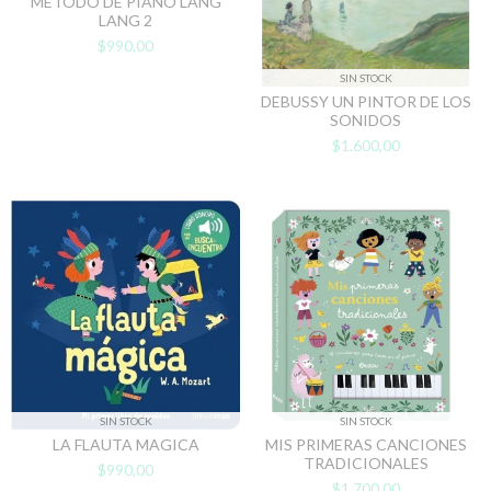
MÉTODO DE PIANO LANG
LANG 2
$990,00
SIN STOCK
DEBUSSY UN PINTOR DE LOS
SONIDOS
$1.600,00
SIN STOCK
SIN STOCK
LA FLAUTA MAGICA
MIS PRIMERAS CANCIONES
TRADICIONALES
$990,00
$1.700,00