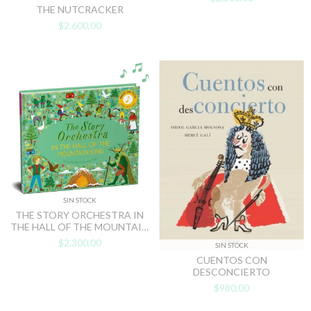
THE NUTCRACKER
$2.600,00
SIN STOCK
THE STORY ORCHESTRA IN
THE HALL OF THE MOUNTAIN
KING
$2.300,00
SIN STOCK
CUENTOS CON
DESCONCIERTO
$980,00