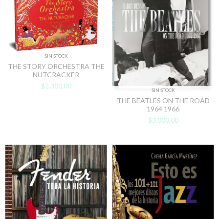
SIN STOCK
THE STORY ORCHESTRA THE
NUTCRACKER
$2.300,00
SIN STOCK
THE BEATLES ON THE ROAD
1964 1966
$3.000,00