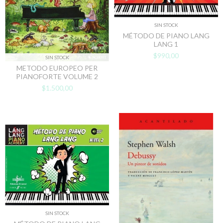
SIN STOCK
MÉTODO DE PIANO LANG
LANG 1
$990,00
SIN STOCK
METODO EUROPEO PER
PIANOFORTE VOLUME 2
$1.500,00
SIN STOCK