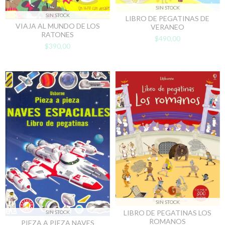
SIN STOCK
SIN STOCK
LIBRO DE PEGATINAS DE
VIAJA AL MUNDO DE LOS
VERANEO
RATONES
$490,00
$390,00
SIN STOCK
LIBRO DE PEGATINAS LOS
SIN STOCK
ROMANOS
PIEZA A PIEZA NAVES