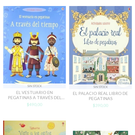
SIN STOCK
SIN STOCK
EL VESTUARIO EN
EL PALACIO REAL LIBRO DE
PEGATINAS A TRAVÉS DEL
PEGATINAS
TIEMPO
$490,00
$390,00