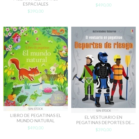
ESPACIALES
$490,00
$390,00
SIN STOCK
SIN STOCK
LIBRO DE PEGATINAS EL
EL VESTUARIO EN
MUNDO NATURAL
PEGATINAS DEPORTES DE
RIESGO
$490,00
$390,00