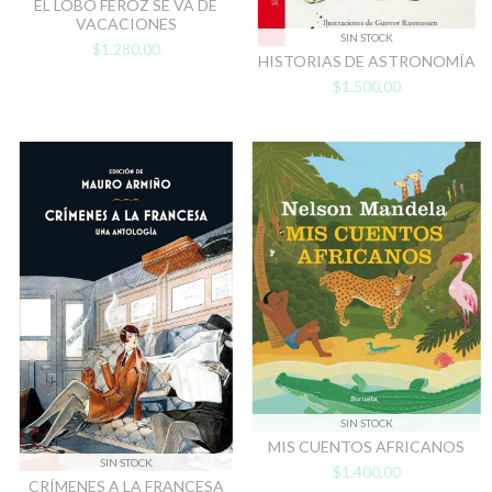
EL LOBO FEROZ SE VA DE
VACACIONES
SIN STOCK
$1.280,00
HISTORIAS DE ASTRONOMÍA
$1.500,00
SIN STOCK
MIS CUENTOS AFRICANOS
SIN STOCK
$1.400,00
CRÍMENES A LA FRANCESA