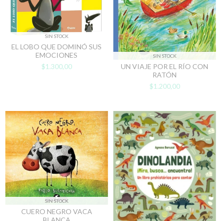
SIN STOCK
EL LOBO QUE DOMINÓ SUS
EMOCIONES
SIN STOCK
$1.300,00
UN VIAJE POR EL RÍO CON
RATÓN
$1.200,00
SIN STOCK
CUERO NEGRO VACA
BLANCA