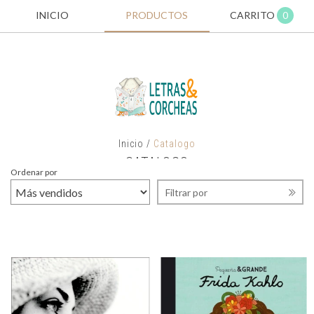
INICIO
PRODUCTOS
CARRITO
0
Inicio
/
Catalogo
CATALOGO
Ordenar por
Filtrar por