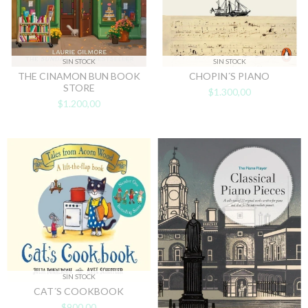
SIN STOCK
SIN STOCK
THE CINAMON BUN BOOK
CHOPIN´S PIANO
STORE
$1.300,00
$1.200,00
SIN STOCK
CAT´S COOKBOOK
$900,00