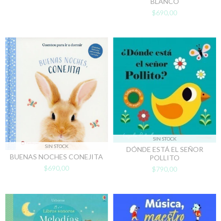
BLANCO
$690,00
SIN STOCK
SIN STOCK
DÓNDE ESTÁ EL SEÑOR
BUENAS NOCHES CONEJITA
POLLITO
$690,00
$790,00