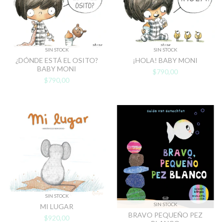
SIN STOCK
SIN STOCK
¿DÓNDE ESTÁ EL OSITO?
¡HOLA! BABY MONI
BABY MONI
$790,00
$790,00
SIN STOCK
SIN STOCK
MI LUGAR
BRAVO PEQUEÑO PEZ
$920,00