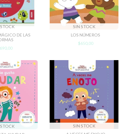
 STOCK
SIN STOCK
 MÁGICO DE LAS
LOS NÚMEROS
ORMAS
$650,00
690,00
SIN STOCK
 STOCK