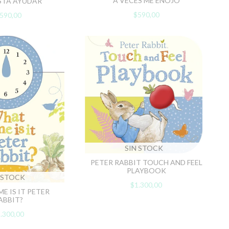
A VECES ME ENOJO
STA AYUDAR
$590,00
590,00
SIN STOCK
PETER RABBIT TOUCH AND FEEL
PLAYBOOK
 STOCK
$1.300,00
E IS IT PETER
ABBIT?
.300,00