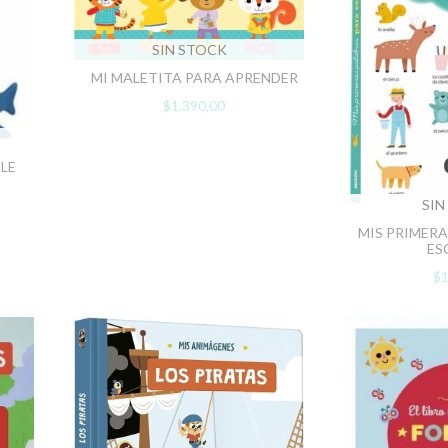
SIN STOCK
MI MALETITA PARA APRENDER
$1.390,00
 LE
SIN
MIS PRIMER
ES
$1