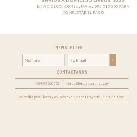
ENVÍOS A DOMICILIO LIBROS: $235
ENVÍO DECO, CONSULTAR AL 095 010 505 PARA
COMPLETAR EL PAGO
NEWSLETTER
CONTACTANOS
+598 95 010 505
libros@letrasycorcheas.uy
Av Pedragosa Sierra y Av Roosevelt, Place Lafayette. Punta del Este.