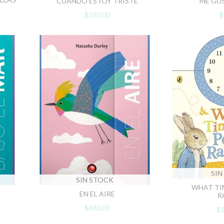
CUANDO ESTOY TRISTE
ME GU
$590,00
$
SIN
SIN STOCK
WHAT TIM
EN EL AIRE
R
$690,00
$1