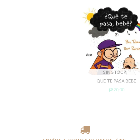
SIN STOCK
QUÉ TE PASA BEBÉ
$820,00