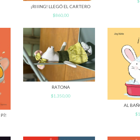
$
¡RIIING! LLEGÓ EL CARTERO
$860,00
RATONA
$1.350,00
AL BAÑ
$1
PÍ!