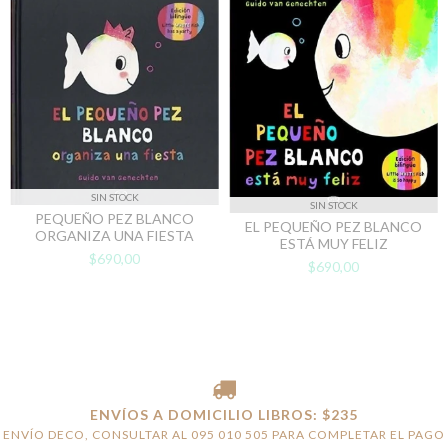
SIN STOCK
SIN STOCK
PEQUEÑO PEZ BLANCO
EL PEQUEÑO PEZ BLANCO
ORGANIZA UNA FIESTA
ESTÁ MUY FELIZ
$690,00
$690,00
ENVÍOS A DOMICILIO LIBROS: $235
ENVÍO DECO, CONSULTAR AL 095 010 505 PARA COMPLETAR EL PAGO