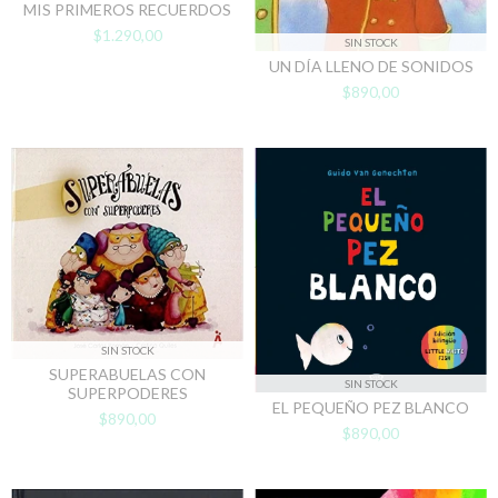
MIS PRIMEROS RECUERDOS
$1.290,00
SIN STOCK
UN DÍA LLENO DE SONIDOS
$890,00
SIN STOCK
SUPERABUELAS CON
SIN STOCK
SUPERPODERES
EL PEQUEÑO PEZ BLANCO
$890,00
$890,00